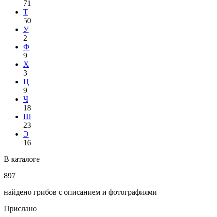
71
Т
50
У
2
Ф
9
Х
3
Ц
9
Ч
18
Ш
23
Э
16
В каталоге
897
найдено грибов с описанием и фотографиями
Прислано