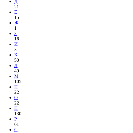
Д
21
Е
15
Ж
1
З
16
И
3
К
50
Л
49
М
105
Н
22
О
22
П
130
Р
61
С