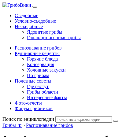
Съедобные
Условно-съедобные
Несъедобные
Ядовитые грибы
Галлюциногенные грибы
Распознавание грибов
Кулинарные рецепты
Горячие блюда
Консервация
Холодные закуски
По грибам
Полезные советы
Где растут
Грибы области
Интересные факты
Фото-отчеты
Форум грибников
Поиск по энциклопедии
Грибы 🍄
›
Распознавание грибов