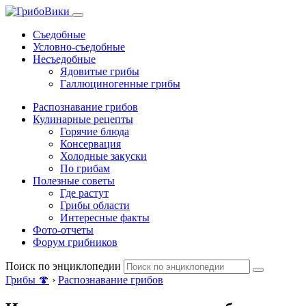
Съедобные
Условно-съедобные
Несъедобные
Ядовитые грибы
Галлюциногенные грибы
Распознавание грибов
Кулинарные рецепты
Горячие блюда
Консервация
Холодные закуски
По грибам
Полезные советы
Где растут
Грибы области
Интересные факты
Фото-отчеты
Форум грибников
Поиск по энциклопедии
Грибы 🍄
›
Распознавание грибов