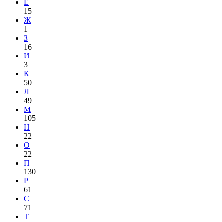
Е
15
Ж
1
З
16
И
3
К
50
Л
49
М
105
Н
22
О
22
П
130
Р
61
С
71
Т