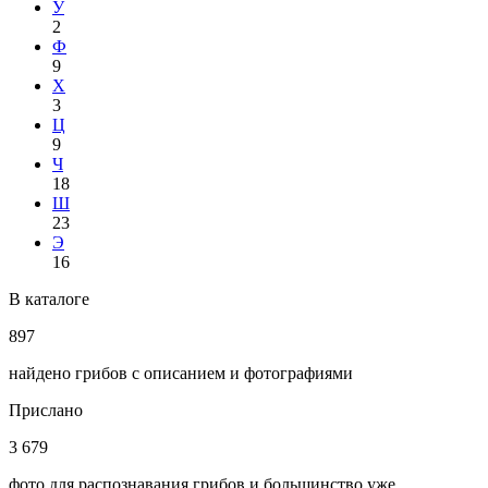
У
2
Ф
9
Х
3
Ц
9
Ч
18
Ш
23
Э
16
В каталоге
897
найдено грибов с описанием и фотографиями
Прислано
3 679
фото для распознавания грибов и большинство уже