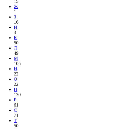
15
Ж
1
З
16
И
3
К
50
Л
49
М
105
Н
22
О
22
П
130
Р
61
С
71
Т
50