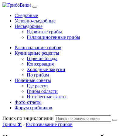
Съедобные
Условно-съедобные
Несъедобные
Ядовитые грибы
Галлюциногенные грибы
Распознавание грибов
Кулинарные рецепты
Горячие блюда
Консервация
Холодные закуски
По грибам
Полезные советы
Где растут
Грибы области
Интересные факты
Фото-отчеты
Форум грибников
Поиск по энциклопедии
Грибы 🍄
›
Распознавание грибов