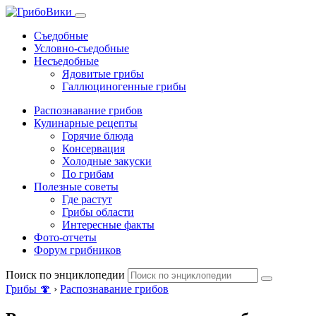
Съедобные
Условно-съедобные
Несъедобные
Ядовитые грибы
Галлюциногенные грибы
Распознавание грибов
Кулинарные рецепты
Горячие блюда
Консервация
Холодные закуски
По грибам
Полезные советы
Где растут
Грибы области
Интересные факты
Фото-отчеты
Форум грибников
Поиск по энциклопедии
Грибы 🍄
›
Распознавание грибов