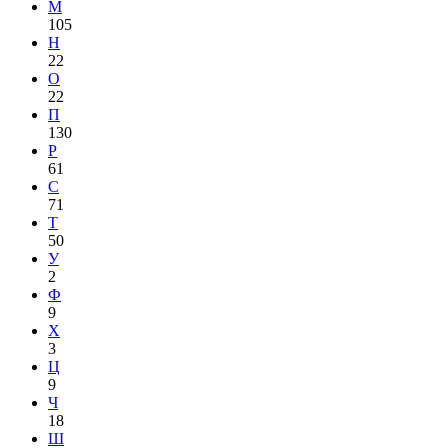
М
105
Н
22
О
22
П
130
Р
61
С
71
Т
50
У
2
Ф
9
Х
3
Ц
9
Ч
18
Ш