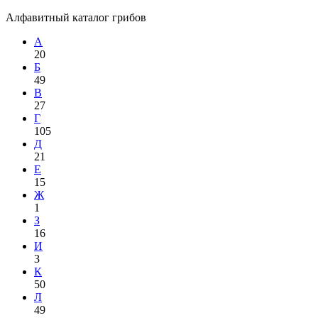
Алфавитный каталог грибов
А
20
Б
49
В
27
Г
105
Д
21
Е
15
Ж
1
З
16
И
3
К
50
Л
49