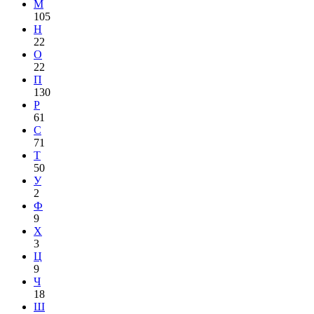
М
105
Н
22
О
22
П
130
Р
61
С
71
Т
50
У
2
Ф
9
Х
3
Ц
9
Ч
18
Ш