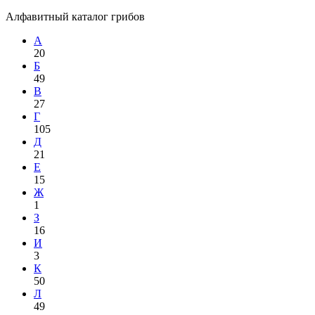
Алфавитный каталог грибов
А
20
Б
49
В
27
Г
105
Д
21
Е
15
Ж
1
З
16
И
3
К
50
Л
49