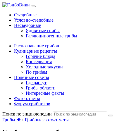
Съедобные
Условно-съедобные
Несъедобные
Ядовитые грибы
Галлюциногенные грибы
Распознавание грибов
Кулинарные рецепты
Горячие блюда
Консервация
Холодные закуски
По грибам
Полезные советы
Где растут
Грибы области
Интересные факты
Фото-отчеты
Форум грибников
Поиск по энциклопедии
Грибы 🍄
›
Грибные фото-отчеты