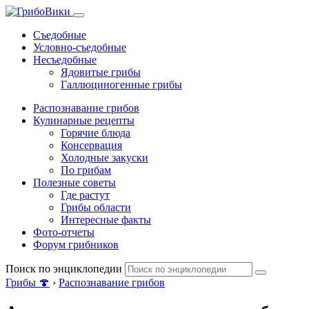
Съедобные
Условно-съедобные
Несъедобные
Ядовитые грибы
Галлюциногенные грибы
Распознавание грибов
Кулинарные рецепты
Горячие блюда
Консервация
Холодные закуски
По грибам
Полезные советы
Где растут
Грибы области
Интересные факты
Фото-отчеты
Форум грибников
Поиск по энциклопедии
Грибы 🍄
›
Распознавание грибов