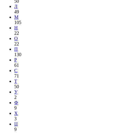
50
Л
49
М
105
Н
22
О
22
П
130
Р
61
С
71
Т
50
У
2
Ф
9
Х
3
Ц
9