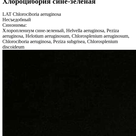
Хлороцибория сине-зеленая
LAT
Chlorociboria aeruginosa
Несъедобный
Синонимы:
Хлороплениум сине-зеленый, Helvella aeruginosa, Peziza
aeruginosa, Helotium aeruginosum, Chlorosplenium aeruginosum,
Chlorociboria aeruginosa, Peziza subgrisea, Chlorosplenium
discoideum