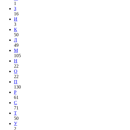
1
З
16
И
3
К
50
Л
49
М
105
Н
22
О
22
П
130
Р
61
С
71
Т
50
У
2