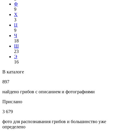
Ф
9
Х
3
Ц
9
Ч
18
Ш
23
Э
16
В каталоге
897
найдено грибов с описанием и фотографиями
Прислано
3 679
фото для распознавания грибов и большинство уже
определено