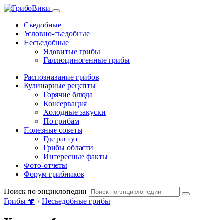
Съедобные
Условно-съедобные
Несъедобные
Ядовитые грибы
Галлюциногенные грибы
Распознавание грибов
Кулинарные рецепты
Горячие блюда
Консервация
Холодные закуски
По грибам
Полезные советы
Где растут
Грибы области
Интересные факты
Фото-отчеты
Форум грибников
Поиск по энциклопедии
Грибы 🍄
›
Несъедобные грибы