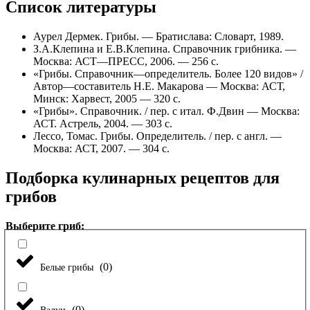
Список литературы
Аурел Дермек. Грибы. — Братислава: Словарт, 1989.
З.А.Клепина и Е.В.Клепина. Справочник грибника. —
Москва: АСТ—ПРЕСС, 2006. — 256 с.
«Грибы. Справочник—определитель. Более 120 видов» /
Автор—составитель Н.Е. Макарова — Москва: АСТ,
Минск: Харвест, 2005 — 320 с.
«Грибы». Справочник. / пер. с итал. Ф.Двин — Москва:
АСТ. Астрель, 2004. — 303 с.
Лессо, Томас. Грибы. Определитель. / пер. с англ. —
Москва: АСТ, 2007. — 304 с.
Подборка кулинарных рецептов для
грибов
Выберите гриб:
(
0
)
Белые грибы
(
0
)