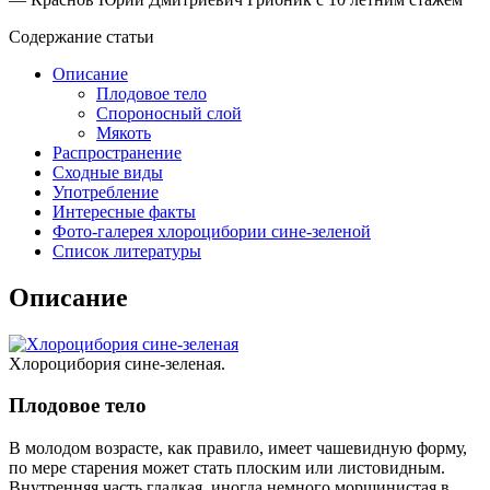
Содержание статьи
Описание
Плодовое тело
Спороносный слой
Мякоть
Распространение
Сходные виды
Употребление
Интересные факты
Фото-галерея хлороцибории сине-зеленой
Список литературы
Описание
Хлороцибория сине-зеленая.
Плодовое тело
В молодом возрасте, как правило, имеет чашевидную форму,
по мере старения может стать плоским или листовидным.
Внутренняя часть гладкая, иногда немного морщинистая в