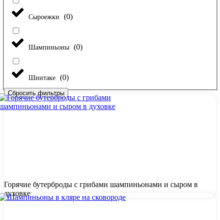
(
0
)
Сыроежки
(
0
)
Шампиньоны
(
0
)
Шиитаке
Сбросить фильтры
Горячие бутерброды с грибами шампиньонами и сыром в
духовке