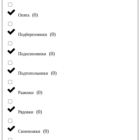
(
0
)
Опята
(
0
)
Подберезовики
(
0
)
Подосиновики
(
0
)
Подтопольники
(
0
)
Рыжики
(
0
)
Рядовки
(
0
)
Синеножки