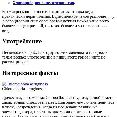
Хлороцибория сине-зеленоватая
.
Без микроскопического исследования эти два вида
практически неразличимы. Единственное явное различие — у
Хлороцибории сине-зеленоватой ложная ножка чаще всего
бывает эксцентричной, но такое бывает и у сине-зеленого
вида.
Употребление
Несъедобный гриб. Благодаря очень маленьким плодовым
телам всерьёз употребление в пищу этого гриба никто не
рассматривает.
Интересные факты
Chlorociboria aeruginosa.
Древесина, поражённая Chlorociboria aeruginosa, приобретает
характерный бирюзовый цвет, благодаря чему очень ценилась
в эпоху Возрождения, когда из неё делали различные
элементы декора, пластины для мозаики, декоративные
панели. Такими же свойствами обладает ещё один близкий