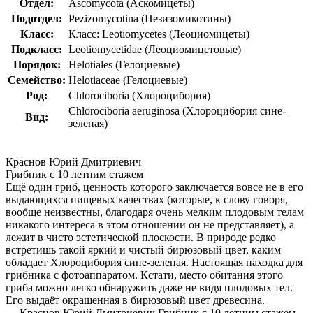
Отдел:
Ascomycota (Аскомицеты)
Подотдел:
Pezizomycotina (Пезизомикотины)
Класс:
Класс: Leotiomycetes (Леоциомицеты)
Подкласс:
Leotiomycetidae (Леоциомицетовые)
Порядок:
Helotiales (Гелоциевые)
Семейство:
Helotiaceae (Гелоциевые)
Род:
Chlorociboria (Хлороцибория)
Chlorociboria aeruginosa (Хлороцибория сине-
Вид:
зеленая)
Краснов Юрий Дмитриевич
Грибник с 10 летним стажем
Ещё один гриб, ценность которого заключается вовсе не в его
выдающихся пищевых качествах (которые, к слову говоря,
вообще неизвестны, благодаря очень мелким плодовым телам
никакого интереса в этом отношении он не представляет), а
лежит в чисто эстетической плоскости. В природе редко
встретишь такой яркий и чистый бирюзовый цвет, каким
обладает Хлороцибория сине-зеленая. Настоящая находка для
грибника с фотоаппаратом. Кстати, место обитания этого
гриба можно легко обнаружить даже не видя плодовых тел.
Его выдаёт окрашенная в бирюзовый цвет древесина.
— Краснов Юрий Дмитриевич
Грибник с 10 летним стажем