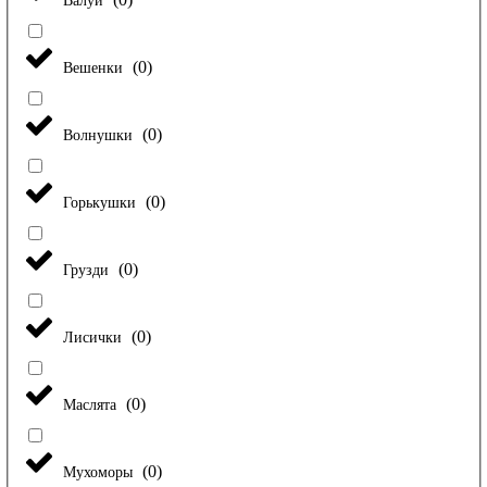
Валуи
(
0
)
Вешенки
(
0
)
Волнушки
(
0
)
Горькушки
(
0
)
Грузди
(
0
)
Лисички
(
0
)
Маслята
(
0
)
Мухоморы