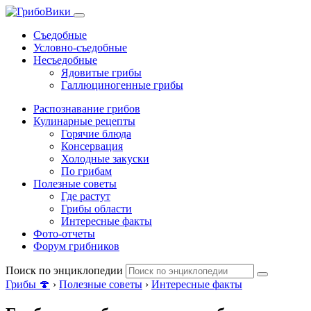
Съедобные
Условно-съедобные
Несъедобные
Ядовитые грибы
Галлюциногенные грибы
Распознавание грибов
Кулинарные рецепты
Горячие блюда
Консервация
Холодные закуски
По грибам
Полезные советы
Где растут
Грибы области
Интересные факты
Фото-отчеты
Форум грибников
Поиск по энциклопедии
Грибы 🍄
›
Полезные советы
›
Интересные факты