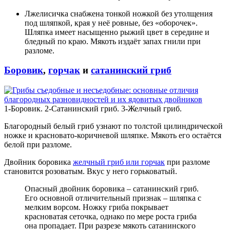
Лжелисичка снабжена тонкой ножкой без утолщения
под шляпкой, края у неё ровные, без «оборочек».
Шляпка имеет насыщенно рыжий цвет в середине и
бледный по краю. Мякоть издаёт запах гнили при
разломе.
Боровик
,
горчак
и
сатанинский гриб
1-Боровик. 2-Сатанинский гриб. 3-Желчный гриб.
Благородный белый гриб узнают по толстой цилиндрической
ножке и красновато-коричневой шляпке. Мякоть его остаётся
белой при разломе.
Двойник боровика
желчный гриб или горчак
при разломе
становится розоватым. Вкус у него горьковатый.
Опасный двойник боровика – сатанинский гриб.
Его основной отличительный признак – шляпка с
мелким ворсом. Ножку гриба покрывает
красноватая сеточка, однако по мере роста гриба
она пропадает. При разрезе мякоть сатанинского