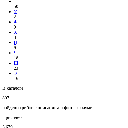
Т
50
У
2
Ф
9
Х
3
Ц
9
Ч
18
Ш
23
Э
16
В каталоге
897
найдено грибов с описанием и фотографиями
Прислано
3 679