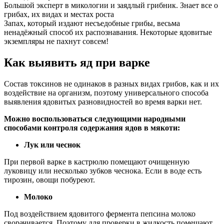
Большой эксперт в микологии и заядлый грибник. Знает все о
грибах, их видах и местах роста
Запах, который издают несъедобные грибы, весьма
ненадёжный способ их распознавания. Некоторые ядовитые
экземпляры не пахнут совсем!
Как выявить яд при варке
Состав токсинов не одинаков в разных видах грибов, как и их
воздействие на организм, поэтому универсального способа
выявления ядовитых разновидностей во время варки нет.
Можно воспользоваться следующими народными
способами контроля содержания ядов в мякоти:
Лук или чеснок
При первой варке в кастрюлю помещают очищенную
луковицу или несколько зубков чеснока. Если в воде есть
тирозин, овощи побуреют.
Молоко
Под воздействием ядовитого фермента пепсина молоко
сворачивается. Поэтому для проверки в жидкость помещают