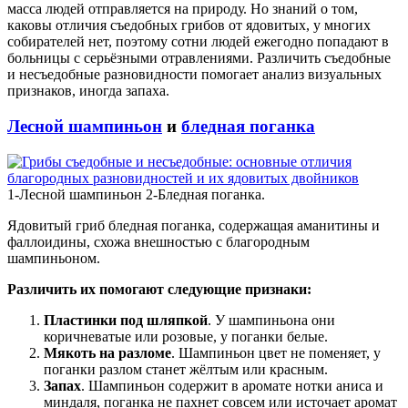
масса людей отправляется на природу. Но знаний о том,
каковы отличия съедобных грибов от ядовитых, у многих
собирателей нет, поэтому сотни людей ежегодно попадают в
больницы с серьёзными отравлениями. Различить съедобные
и несъедобные разновидности помогает анализ визуальных
признаков, иногда запаха.
Лесной шампиньон
и
бледная поганка
1-Лесной шампиньон 2-Бледная поганка.
Ядовитый гриб бледная поганка, содержащая аманитины и
фаллоидины, схожа внешностью с благородным
шампиньоном.
Различить их помогают следующие признаки:
Пластинки под шляпкой
. У шампиньона они
коричневатые или розовые, у поганки белые.
Мякоть на разломе
. Шампиньон цвет не поменяет, у
поганки разлом станет жёлтым или красным.
Запах
. Шампиньон содержит в аромате нотки аниса и
миндаля, поганка не пахнет совсем или источает аромат