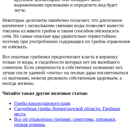
выраженными признаками и определить вид будет
легче.
Некоторые дилетанты ошибочно полагают, что длительное
кипячение с несколькими сменами воды позволяет вывести
токсины из мякоти грибов и таким способом обезопасить
себя. Но самые опасные яды удивительно термостойкие,
поэтому при употреблении содержащих их грибов отравления
не избежать.
Все опытные грибники предпочитают класть в корзинку
только те виды, в съедобности которых нет ни малейшего
сомнения. Если уверенности в собственных познаниях нет,
лучше после удачной «охоты» на лесные дары посоветоваться
со знатоками, нежели рисковать собственным здоровьем, а
иногда жизнью.
Читайте также другие полезные статьи:
Грибы краснодарского края
.
Съедобные грибы Ленинградской области. Грибные
места
.
Все об отравлении грибами: симптомы, признаки,
первая помощь
.