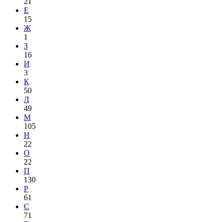
21
Е
15
Ж
1
З
16
И
3
К
50
Л
49
М
105
Н
22
О
22
П
130
Р
61
С
71