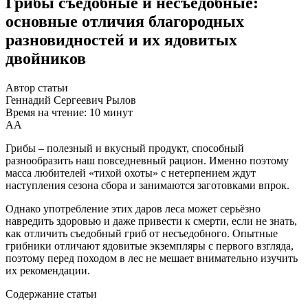
Грибы съедобные и несъедобные:
основные отличия благородных
разновидностей и их ядовитых
двойников
Автор статьи
Геннадий Сергеевич Рылов
Время на чтение: 10 минут
А
А
Грибы – полезный и вкусный продукт, способный
разнообразить наш повседневный рацион. Именно поэтому
масса любителей «тихой охоты» с нетерпением ждут
наступления сезона сбора и занимаются заготовками впрок.
Однако употребление этих даров леса может серьёзно
навредить здоровью и даже привести к смерти, если не знать,
как отличить съедобный гриб от несъедобного. Опытные
грибники отличают ядовитые экземпляры с первого взгляда,
поэтому перед походом в лес не мешает внимательно изучить
их рекомендации.
Содержание статьи