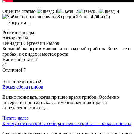
Оцените статью
(проголосовало
8
средний балл:
4,50
из 5)
Загрузка...
Рейтинг автора
Автор статьи
Геннадий Сергеевич Рылов
Большой эксперт в микологии и заядлый грибник. Знает все о
грибах, их видах и местах роста
Написано статей
41
Отлично!
7
Это полезно знать!
Время сбора грибов
Важно понимать, когда пришло время грибов. Особенно
интересно понимать когда именно начинают расти
определенные виды, ...
Читать далее
К чему снится грибы собирать белые грибы — толкование сна
Существует множество сонников, в которых есть толкования о