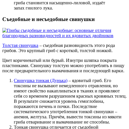
гриба становится насыщенно-лиловой, издаёт
запах гнилого лука.
Съедобные и несъедобные свинушки
Толстая свинушка
– съедобная разновидность этого рода
грибов. Это крупный гриб с короткой, толстой ножкой.
Цвет коричневатый или бурый. Изнутри шляпка покрыта
пластинками. Свинушку толстую можно употреблять в пищу
после предварительного вымачивания и последующей варки.
Свинушка тонкая (Дунька)
– ядовитый гриб. Его
токсины не вызывают немедленного отравления, но
имеют свойство накапливаться в тканях и проявляют
себя со временем разрушением красных кровяных телец.
В результате снижается уровень гемоглобина,
поражаются печень и почки. Последствие
систематического употребления тонкой свинушки –
анемия, желтуха. Причём, вывести токсины из мякоти
гриба отваривание и вымачивание не способны.
Тонкая свинушка отличается от съедобной