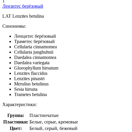
1
Лензитес берёзовый
LAT
Lenzites betulina
Синонимы:
Ленцитес берёзовый
Траметес берёзовый
Cellularia cinnamomea
Cellularia junghuhnii
Daedalea cinnamomea
Daedalea variegata
Gloeophyllum hirsutum
Lenzites flaccidus
Lenzites pinastri
Merulius betulinus
Sesia hirsuta
Trametes betulina
Характеристики:
Группа:
Пластинчатые
Пластинки:
Белые, серые, кремовые
Цвет:
Белый, серый, бежевый