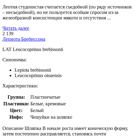
Леотия студенистая считается съедобной (по ряду источников
– несъедобной), но не пользуется особым спросом из-за
желеобразной консистенции мякоти и отсутствия ...
Читать далее
2 139
Лепиота Бребиссона
LAT
Leucocoprinus brebissonii
Синонимы:
Lepiota brebissonii
Leucocoprinus otsuensis
Характеристики:
Группа:
Пластинчатые
Пластинки:
Белые, кремовые
Цвет:
Белый
Инфо:
Чешуйки на шляпке
Описание Шляпка В начале роста имеет коническую форму,
затем постепенно расправляется, становясь почти