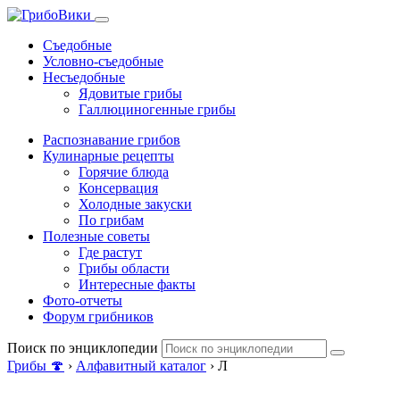
Съедобные
Условно-съедобные
Несъедобные
Ядовитые грибы
Галлюциногенные грибы
Распознавание грибов
Кулинарные рецепты
Горячие блюда
Консервация
Холодные закуски
По грибам
Полезные советы
Где растут
Грибы области
Интересные факты
Фото-отчеты
Форум грибников
Поиск по энциклопедии
Грибы 🍄
›
Алфавитный каталог
›
Л