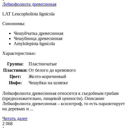
Лейкофолиота древесинная
LAT
Leucopholiota lignicola
Синонимы:
Чешуйчатка древесинная
Чешуйница древесинная
Amylolepiota lignicola
Характеристики:
Группа:
Пластинчатые
Пластинки:
От белого до кремового
Цвет:
Желто-коричневый
Инфо:
Чешуйки на шляпке
Лейкофолиота древесинная относится к съедобным грибам
(предположительно, пищевой ценности). Описание
Лейкофолиота древесинная – ксилотроф, то есть паразитирует
на деревьях и ...
Читать далее
2 068