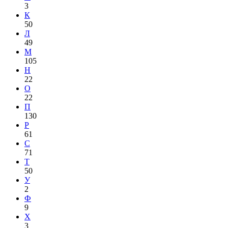
3
К
50
Л
49
М
105
Н
22
О
22
П
130
Р
61
С
71
Т
50
У
2
Ф
9
Х
3