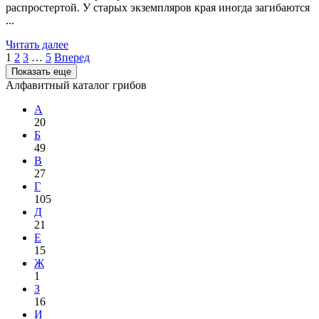
распростертой. У старых экземпляров края иногда загибаются
...
Читать далее
1
2
3
…
5
Вперед
Показать еще
Алфавитный каталог грибов
А
20
Б
49
В
27
Г
105
Д
21
Е
15
Ж
1
З
16
И