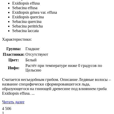
Exidiopsis effusa
Sebacina effusa
Exidiopsis grisea var. effusa
Exidiopsis quercina
Sebacina quercina
Sebacina peritricha
Sebacina laccata
Характеристики:
Группа:
Гладкие
Пластинки:
Отсутствуют
Цвет:
Белый
Растёт при температуре ниже 0 градусов по
Инфо:
Цельсию
Считается несъедобным грибом. Описание Ледяные волосы –
название специфически сформировавшегося льда,
образующегося на гниющей древесине под влиянием гриба
Exidiopsis effusa. ...
Читать далее
4 506
1