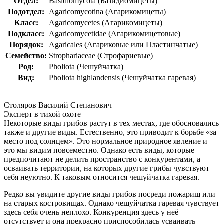
Отдел:
Basidiomycota (Базидиомицеты)
Подотдел:
Agaricomycotina (Агарикомицеты)
Класс:
Agaricomycetes (Агарикомицеты)
Подкласс:
Agaricomycetidae (Агарикомицетовые)
Порядок:
Agaricales (Агариковые или Пластинчатые)
Семейство:
Strophariaceae (Строфариевые)
Род:
Pholiota (Чешуйчатка)
Вид:
Pholiota highlandensis (Чешуйчатка гаревая)
Столяров Василий Степанович
Эксперт в тихой охоте
Некоторые виды грибов растут в тех местах, где обосновались
также и другие виды. Естественно, это приводит к борьбе «за
место под солнцем». Это нормальное природное явление и
это мы видим повсеместно. Однако есть виды, которые
предпочитают не делить пространство с конкурентами, а
осваивать территории, на которых другие грибы чувствуют
себя неуютно. К таковым относится чешуйчатка гаревая.
Редко вы увидите другие виды грибов посреди пожарищ или
на старых костровищах. Однако чешуйчатка гаревая чувствует
здесь себя очень неплохо. Конкуренция здесь у неё
отсутствует и она прекрасно приспособилась усваивать