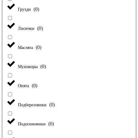
(
0
)
Грузди
(
0
)
Лисички
(
0
)
Маслята
(
0
)
Мухоморы
(
0
)
Опята
(
0
)
Подберезовики
(
0
)
Подосиновики