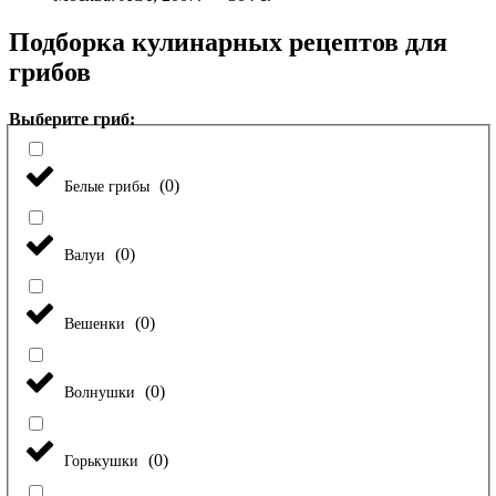
Подборка кулинарных рецептов для
грибов
Выберите гриб:
(
0
)
Белые грибы
(
0
)
Валуи
(
0
)
Вешенки
(
0
)
Волнушки
(
0
)
Горькушки