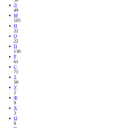
Л
49
М
105
Н
22
О
22
П
130
Р
61
С
71
Т
50
У
2
Ф
9
Х
3
Ц
9