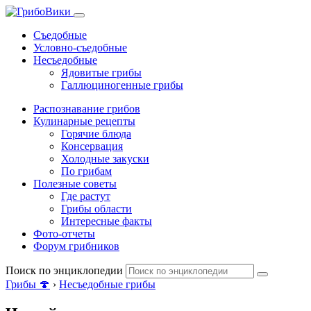
Съедобные
Условно-съедобные
Несъедобные
Ядовитые грибы
Галлюциногенные грибы
Распознавание грибов
Кулинарные рецепты
Горячие блюда
Консервация
Холодные закуски
По грибам
Полезные советы
Где растут
Грибы области
Интересные факты
Фото-отчеты
Форум грибников
Поиск по энциклопедии
Грибы 🍄
›
Несъедобные грибы