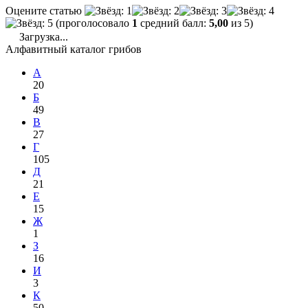
Оцените статью
(проголосовало
1
средний балл:
5,00
из 5)
Загрузка...
Алфавитный каталог грибов
А
20
Б
49
В
27
Г
105
Д
21
Е
15
Ж
1
З
16
И
3
К
50