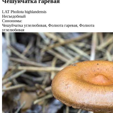
Чешуйчатка гаревая
LAT
Pholiota highlandensis
Несъедобный
Синонимы:
Чешуйчатка углелюбивая, Фолиота гаревая, Фолиота
углелюбивая